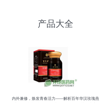
产品大全
内外兼修，焕发青春活力——解析百年华汉玫瑰燕
窝酸压片糖果与百洋鱼胶原蛋白肽粉的协同之美