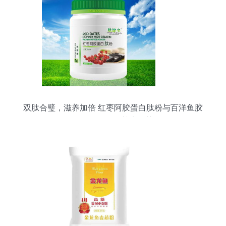
双肽合璧，滋养加倍 红枣阿胶蛋白肽粉与百洋鱼胶
原蛋白肽粉的养生智慧