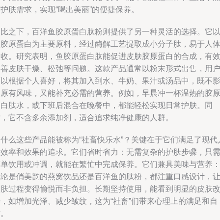
护肤需求，实现“喝出美丽”的便捷保养。
相比之下，百洋鱼胶原蛋白肽粉则提供了另一种灵活的选择。它
鱼胶原蛋白为主要原料，经过酶解工艺提取成小分子肽，易于人
吸收。研究表明，鱼胶原蛋白肽能促进皮肤胶原蛋白的合成，有
改善皮肤干燥、松弛等问题。这款产品通常以粉末形式出售，用
可以根据个人喜好，将其加入到水、牛奶、果汁或汤品中，既不
响原有风味，又能补充必需的营养。例如，早晨冲一杯温热的胶
蛋白肽水，或下班后混合在晚餐中，都能轻松实现日常护肤。同
时，它不含多余添加剂，适合追求纯净健康的人群。
为什么这些产品能被称为“社畜快乐水”？关键在于它们满足了现代
对效率和效果的追求。它们省时省力：无需复杂的护肤步骤，只
简单饮用或冲调，就能在繁忙中完成保养。它们兼具美味与营养
无论是俏美韵的燕窝饮品还是百洋鱼的肽粉，都注重口感设计，
护肤过程变得愉悦而非负担。长期坚持使用，能看到明显的皮肤
善，如增加光泽、减少皱纹，这为“社畜”们带来心理上的满足和自
信。