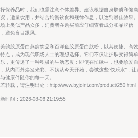
选择保养品时，我们也需注意个体差异。建议根据自身肤质和健
状况，适量饮用，并结合均衡饮食和规律作息，以达到最佳效果
市场上类似产品众多，消费者在购买前应仔细查看成分和品牌信
誉，避免盲目跟风。
俏美韵胶原蛋白燕窝饮品和百洋鱼胶原蛋白肽粉，以其便捷、高
的特点，成为现代职场人士的理想选择。它们不仅让护肤变得简
快乐，更传递了一种积极的生活态度：即使在忙碌中，也要珍爱
己，从内而外焕发光彩。不妨从今天开始，尝试这些“快乐水”，让
丽与健康伴随你的每一天。
若转载，请注明出处：http://www.byjoint.com/product/250.html
新时间：2026-08-06 21:19:55