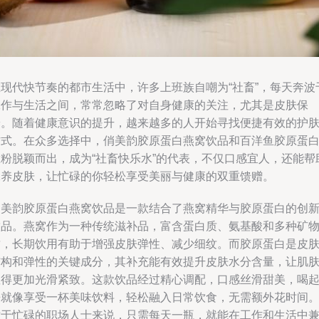
在现代快节奏的都市生活中，许多上班族自嘲为“社畜”，每天奔波
工作与生活之间，常常忽略了对自身健康的关注，尤其是皮肤保
养。随着健康意识的提升，越来越多的人开始寻找便捷有效的护
方式。在众多选择中，俏美韵胶原蛋白燕窝饮品和百洋鱼胶原蛋
肽粉脱颖而出，成为“社畜快乐水”的代表，不仅口感宜人，还能帮
保养皮肤，让忙碌的你轻松享受美丽与健康的双重馈赠。
俏美韵胶原蛋白燕窝饮品是一款结合了燕窝精华与胶原蛋白的创
饮品。燕窝作为一种传统滋补品，富含蛋白质、氨基酸和多种矿
质，长期饮用有助于增强皮肤弹性、减少细纹。而胶原蛋白是皮
结构和弹性的关键成分，其补充能有效提升皮肤水分含量，让肌
显得更加光滑紧致。这款饮品经过精心调配，口感丝滑甜美，喝
来就像享受一杯美味饮料，轻松融入日常饮食，无需额外花时间
对于忙碌的职场人士来说，只需每天一瓶，就能在工作和生活中