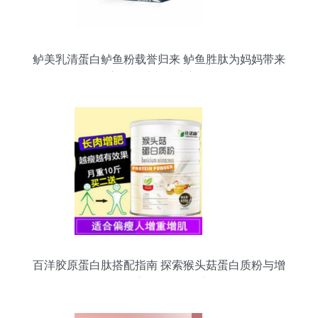
鲈美乳清蛋白鲈鱼粉载誉归来 鲈鱼胜肽为妈妈带来
全方位呵护与健康新体验
百洋胶原蛋白肽搭配指南 探索猴头菇蛋白质粉与增
肌、体重管理的平衡之道