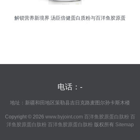
解锁营养新境界 汤臣倍健蛋白质粉与百洋鱼胶原蛋
白肽粉的创意食谱
电话：-
地址：新疆和田地区策勒县吉日克路麦图尔孙卡斯木楼
Copyright © 2026
www.byjoint.com
百洋鱼胶原蛋白肽粉
百
洋鱼胶原蛋白肽粉
百洋鱼胶原蛋白肽粉
版权所有
Sitemap