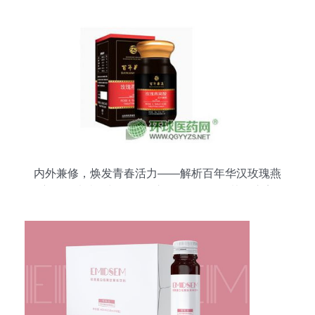
内外兼修，焕发青春活力——解析百年华汉玫瑰燕
窝酸压片糖果与百洋鱼胶原蛋白肽粉的协同之美