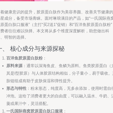
随着健康意识的提升，胶原蛋白肽作为美容养颜、改善关节健康
明星成分，备受市场青睐。面对琳琅满目的产品，如“一氏国际燕
原蛋白肽口服液”（主打“买2送1”促销）和“百洋鱼胶原蛋白肽粉”
消费者往往难以抉择。本文将从多个维度深度解析，助您做出科
学、明智的选择。
一、 核心成分与来源探秘
百洋鱼胶原蛋白肽粉
：
原料来源
：通常以深海鱼皮、鱼鳞为原料。鱼类胶原蛋白（
其是I型胶原）与人体胶原结构相似，分子量小，易于吸收。
肽链组成有助于皮肤保湿和弹性提升。
形态与特性
：粉末形态，纯度高，无多余添加，使用时需自
冲泡。这给了消费者更大的自由度，可以融入温水、牛奶、
羹或果汁中，灵活搭配。
一氏国际燕窝胶原蛋白肽口服液
：