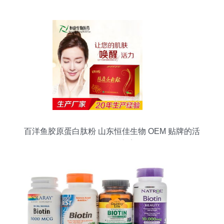
百洋鱼胶原蛋白肽粉 山东恒佳生物 OEM 贴牌的活
性肽优选方案