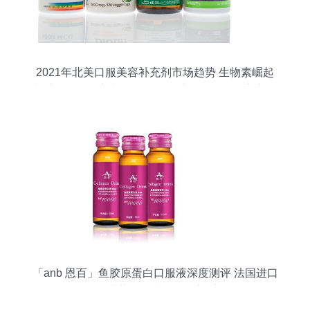
2021年北美口服美容补充剂市场趋势 生物素崛起
与胶原蛋白创新并行，百洋鱼胶原蛋白肽粉亮点解
析
「anb 恩百」鱼胶原蛋白口服液深度测评 法国进口
的50ml小蓝瓶，真的值得入手吗？