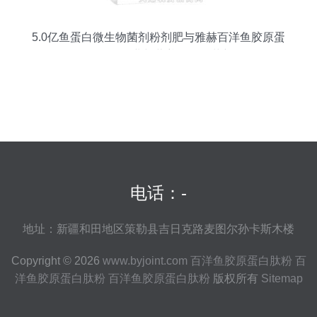
5.0亿鱼蛋白微生物菌剂粉剂肥与雅赫百洋鱼胶原蛋
白肽粉 农业与营养的跨界革新
电话：-
地址：新疆和田地区策勒县吉日克路麦图尔孙卡斯木楼
Copyright © 2026
www.byjoint.com
百洋鱼胶原蛋白肽粉
百
洋鱼胶原蛋白肽粉
百洋鱼胶原蛋白肽粉
版权所有
Sitemap