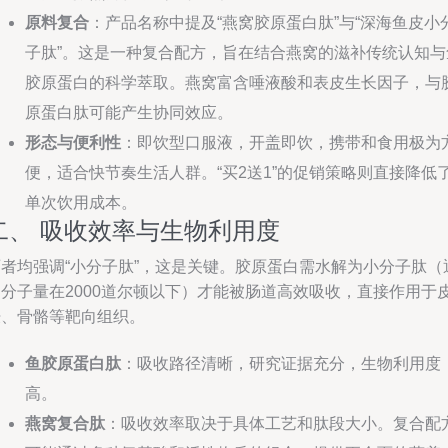
原料复合
：产品名称中提及“燕窝胶原蛋白肽”与“深海鱼皮小
子肽”。这是一种复合配方，旨在结合燕窝的滋补传统认知与
胶原蛋白的科学萃取。燕窝富含唾液酸和表皮生长因子，与
原蛋白肽可能产生协同效应。
形态与便利性
：即饮型口服液，开盖即饮，携带和食用极为
便，适合快节奏生活人群。“买2送1”的促销策略则直接降低
单次饮用成本。
二、 吸收效率与生物利用度
两者均强调“小分子肽”，这是关键。胶原蛋白需水解为小分子肽（
常分子量在2000道尔顿以下）才能被肠道高效吸收，直接作用于
肤、骨骼等靶向组织。
鱼胶原蛋白肽
：吸收路径清晰，研究证据充分，生物利用度
高。
燕窝复合肽
：吸收效率取决于具体工艺和肽段大小。复合配