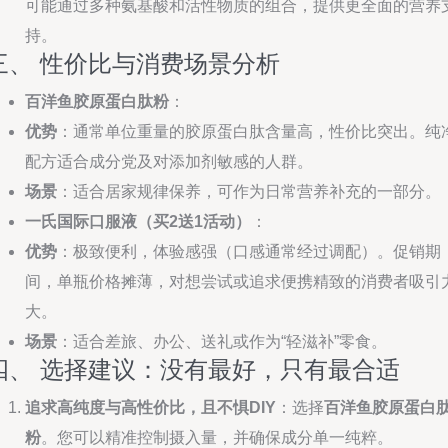
可能通过多种氨基酸和活性物质的组合，提供更全面的营养
持。
三、 性价比与消费场景分析
百洋鱼胶原蛋白肽粉
：
优势
：通常单位重量的胶原蛋白肽含量高，性价比突出。纯
配方适合成分党及对添加剂敏感的人群。
场景
：适合居家规律保养，可作为日常营养补充的一部分。
一氏国际口服液（买2送1活动）
：
优势
：极致便利，体验感强（口感通常经过调配）。促销期
间，单瓶价格摊薄，对想尝试或追求便携精致的消费者吸引
大。
场景
：适合差旅、办公、送礼或作为“轻滋补”零食。
四、 选择建议：没有最好，只有最合适
追求高纯度与高性价比，且不惧DIY
：选择
百洋鱼胶原蛋白
粉
。您可以精准控制摄入量，并确保成分单一纯粹。