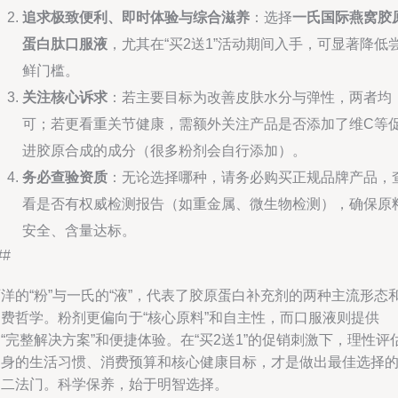
追求极致便利、即时体验与综合滋养
：选择
一氏国际燕窝胶
蛋白肽口服液
，尤其在“买2送1”活动期间入手，可显著降低
鲜门槛。
关注核心诉求
：若主要目标为改善皮肤水分与弹性，两者均
可；若更看重关节健康，需额外关注产品是否添加了维C等
进胶原合成的成分（很多粉剂会自行添加）。
务必查验资质
：无论选择哪种，请务必购买正规品牌产品，
看是否有权威检测报告（如重金属、微生物检测），确保原
安全、含量达标。
##
洋的“粉”与一氏的“液”，代表了胶原蛋白补充剂的两种主流形态
消费哲学。粉剂更偏向于“核心原料”和自主性，而口服液则提供
“完整解决方案”和便捷体验。在“买2送1”的促销刺激下，理性评
自身的生活习惯、消费预算和核心健康目标，才是做出最佳选择
不二法门。科学保养，始于明智选择。