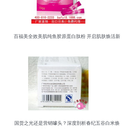
百福美全效美肌纯鱼胶原蛋白肽粉 开启肌肤焕活新
篇章
国货之光还是营销噱头？深度剖析春纪五谷白米焕
采润白霜与小鱼卷口碑争议