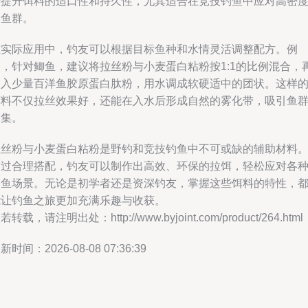
步提升饵料的适口性和持久性，尤其适合在竞技钓鱼中应对高密
的鱼群。
在实际应用中，钓友可以根据目标鱼种和水情灵活调整配方。例
如，针对鲫鱼，建议将拉丝粉与小麦蛋白粘粉按1:1的比例混合，
加入少量百洋鱼胶原蛋白肽粉，用水调成软硬适中的团状。这样
饵料不仅拉丝效果好，还能在入水后形成自然的雾化带，吸引鱼
聚集。
拉丝粉与小麦蛋白粘粉是野钓和竞技钓鱼中不可或缺的辅助材料
通过合理搭配，钓友可以制作出高效、环保的拉饵，轻松应对各
钓鱼场景。无论是初学者还是资深钓友，掌握这些饵料的特性，
能让钓鱼之旅更加充满乐趣与收获。
若转载，请注明出处：http://www.byjoint.com/product/264.html
新时间：2026-08-08 07:36:39