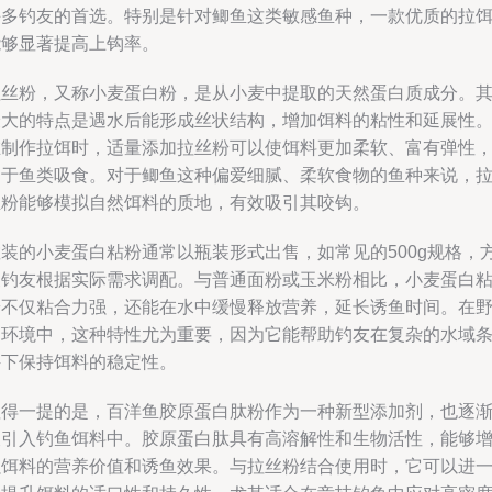
许多钓友的首选。特别是针对鲫鱼这类敏感鱼种，一款优质的拉
能够显著提高上钩率。
拉丝粉，又称小麦蛋白粉，是从小麦中提取的天然蛋白质成分。
最大的特点是遇水后能形成丝状结构，增加饵料的粘性和延展性
在制作拉饵时，适量添加拉丝粉可以使饵料更加柔软、富有弹性
易于鱼类吸食。对于鲫鱼这种偏爱细腻、柔软食物的鱼种来说，
丝粉能够模拟自然饵料的质地，有效吸引其咬钩。
散装的小麦蛋白粘粉通常以瓶装形式出售，如常见的500g规格，
便钓友根据实际需求调配。与普通面粉或玉米粉相比，小麦蛋白
粉不仅粘合力强，还能在水中缓慢释放营养，延长诱鱼时间。在
钓环境中，这种特性尤为重要，因为它能帮助钓友在复杂的水域
件下保持饵料的稳定性。
值得一提的是，百洋鱼胶原蛋白肽粉作为一种新型添加剂，也逐
被引入钓鱼饵料中。胶原蛋白肽具有高溶解性和生物活性，能够
强饵料的营养价值和诱鱼效果。与拉丝粉结合使用时，它可以进