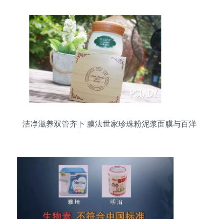
洁净滋养双管齐下 膜法世家珍珠粉泥浆面膜与百洋
鱼胶原蛋白肽粉使用点评