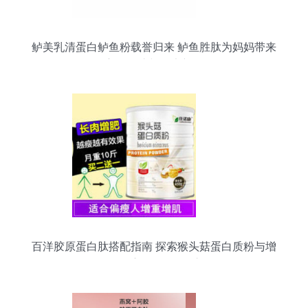
鲈美乳清蛋白鲈鱼粉载誉归来 鲈鱼胜肽为妈妈带来
全方位呵护与健康新体验
百洋胶原蛋白肽搭配指南 探索猴头菇蛋白质粉与增
肌、体重管理的平衡之道