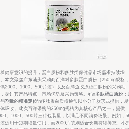
随着健康意识的提升，蛋白质粉和多肽类保健品市场需求持续增
。本文聚焦广东汕头采购商百洋对多肽蛋白质粉（250mg规格
供2000、1000、500片装）以及百洋鱼胶原蛋白肽粉的采购动
，探讨其产品特点、市场优势及采购策略。\n\n
多肽蛋白质粉：
质与剂量的精准定位
\n多肽蛋白质粉通常以小分子肽形式提供，易
体吸收。此次百洋采购的250mg规格为其核心产品之一，提供
000、1000、500片三种包装量，以满足不同消费场景。例如，5
片装适用于短期增量使用，而2000片装则适合长期持续补充。小