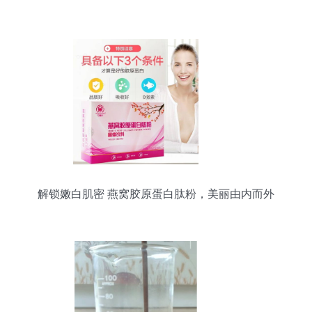
解锁嫩白肌密 燕窝胶原蛋白肽粉，美丽由内而外