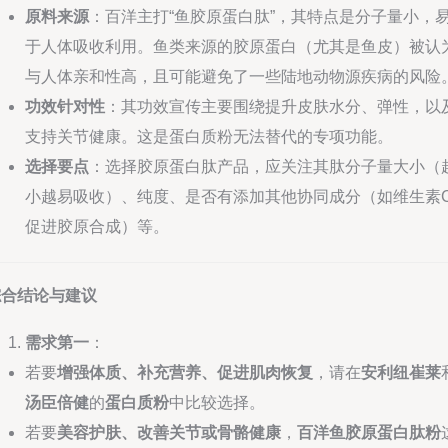
原料来源
：百洋主打“鱼胶原蛋白肽”，其特点是分子量小，
于人体吸收利用。鱼类来源的胶原蛋白（尤其是鱼皮）被认
与人体亲和性高，且可能避免了一些陆地动物源疾病的风险
功效针对性
：其功效宣传主要围绕提升皮肤水分、弹性，以
支持关节健康。这是蛋白质粉无法替代的专项功能。
选择要点
：选择胶原蛋白肽产品，应关注其肽分子量大小（
小越易吸收）、纯度、是否有添加其他协同成分（如维生素
促进胶原合成）等。
综合结论与建议
需求第一
：
若要
增强体质、补充营养、促进肌肉恢复
，请在
安利纽崔莱
汤臣倍健
的
蛋白质粉
中比较选择。
若要
美容护肤、改善关节或骨骼健康
，
百洋鱼胶原蛋白肽粉