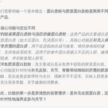
论。
我们需要明确一个基本概念：
蛋白质粉与胶原蛋白肽粉是两类不
的产品
。
. 核心功能与定位不同
安利纽崔莱蛋白质粉与汤臣倍健蛋白质粉
：这类产品的主要成分
优质蛋白质（如大豆蛋白、乳清蛋白等）。其核心功能是
补充人
日常所需的蛋白质
，用于促进肌肉合成与修复、维持身体组织健
康、支持免疫系统等。适用于饮食中蛋白质摄入不足的人群、健
增肌者、术后恢复期人群等。
百洋鱼胶原蛋白肽粉
：其主要成分是从鱼类中提取的胶原蛋白肽
核心功能是针对性地
补充皮肤、关节、骨骼等结缔组织所需的胶
蛋白
，旨在改善皮肤弹性与水分、缓解关节不适等。目标人群更
是关注美容养颜、关节健康的消费者。
因此，比较的第一步是弄清您的首要需求：是补充全面蛋白质，
是针对性地滋养皮肤与关节？