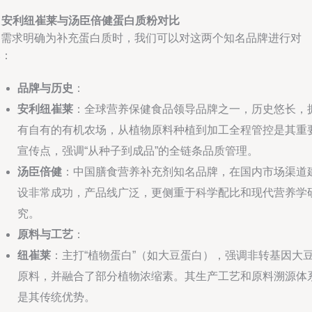
. 安利纽崔莱与汤臣倍健蛋白质粉对比
当需求明确为补充蛋白质时，我们可以对这两个知名品牌进行对
比：
品牌与历史
：
安利纽崔莱
：全球营养保健食品领导品牌之一，历史悠长，
有自有的有机农场，从植物原料种植到加工全程管控是其重
宣传点，强调“从种子到成品”的全链条品质管理。
汤臣倍健
：中国膳食营养补充剂知名品牌，在国内市场渠道
设非常成功，产品线广泛，更侧重于科学配比和现代营养学
究。
原料与工艺
：
纽崔莱
：主打“植物蛋白”（如大豆蛋白），强调非转基因大
原料，并融合了部分植物浓缩素。其生产工艺和原料溯源体
是其传统优势。