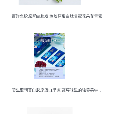
百洋鱼胶原蛋白肽粉 鱼胶原蛋白肽复配花果花青素
的健康魅力
碧生源朝暮白胶原蛋白果冻 蓝莓味里的轻养美学，
百洋鱼胶原肽让美丽由内而外