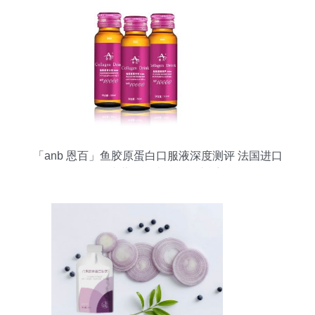
「anb 恩百」鱼胶原蛋白口服液深度测评 法国进口
的50ml小蓝瓶，真的值得入手吗？